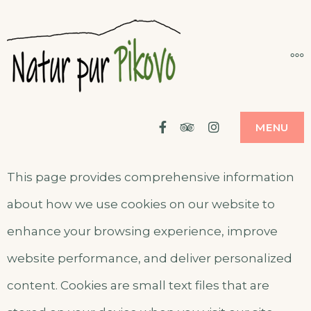
NATUR
APARTMA /
POČITNIŠKA HIŠA
NATUR PUR PIKOVO,
ČRNA NA KOROŠKEM
PUR
PIKOVO
Facebook
Tripadvisor
Instagram
MENU
This page provides comprehensive information
about how we use cookies on our website to
enhance your browsing experience, improve
website performance, and deliver personalized
content. Cookies are small text files that are