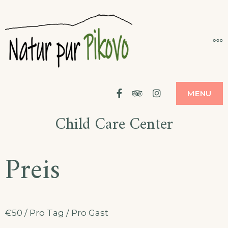
Skip
to
NATUR
MO
APARTMA /
content
POČITNIŠKA HIŠA
NATUR PUR PIKOVO,
ČRNA NA KOROŠKEM
PUR
PIKOVO
Facebook
Tripadvisor
Instagram
MENU
Child Care Center
Preis
€
50
/ Pro Tag / Pro Gast